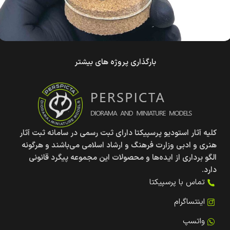
بارگذاری پروژه های بیشتر
یادبود شرکت RELOOQ
⭐سفارش پرتعداد⭐
کلیه آثار استودیو پرسپیکتا دارای ثبت رسمی در سامانه ثبت آثار
هنری و ادبی وزارت فرهنگ و ارشاد اسلامی می‌باشند و هرگونه
الگو برداری از ایده‌ها و محصولات این مجموعه پیگرد قانونی
دارد.
تماس با پرسپیکتا
اینتساگرام
واتسپ