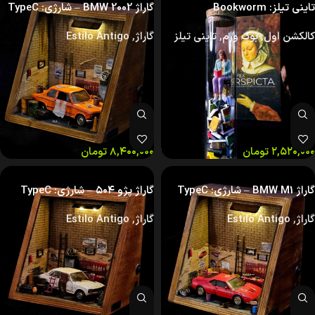
تاینی تیلز: Bookworm
گاراژ BMW 2002 – شارژی: TypeC
کالکشن اول
,
بوک ورم
,
تاینی تیلز
گاراژ
,
Estilo Antigo
۲,۵۲۰,۰۰۰
تومان
۸,۴۰۰,۰۰۰
تومان
گاراژ BMW M1 – شارژی: TypeC
گاراژ پژو ۵۰۴ – شارژی: TypeC
گاراژ
,
Estilo Antigo
گاراژ
,
Estilo Antigo