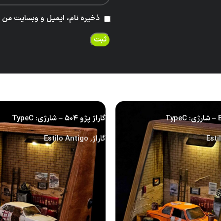
ذخیره نام، ایمیل و وبسایت من در
گاراژ پژو ۵۰۴ – شارژی: TypeC
Esti
گاراژ
,
Estilo Antigo