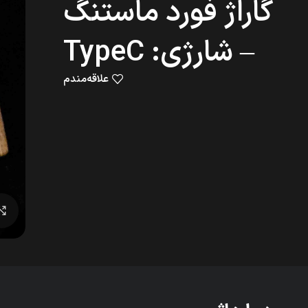
گاراژ فورد ماستنگ
– شارژی: TypeC
علاقه‌مندم