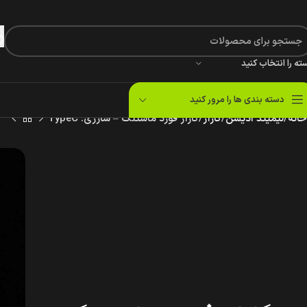
ته را انتخاب کنید
دسته بندی ها را مرور کنید
خانه
لیمیتد ادیشن
گاراژ
گاراژ فورد ماستنگ – شارژی: TypeC