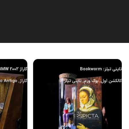
Related products
تاینی تیلز: Bookworm
گاراژ BMW 2002 – شارژی: TypeC
کالکشن اول
,
بوک ورم
,
تاینی تیلز
گاراژ
,
lo Antigo