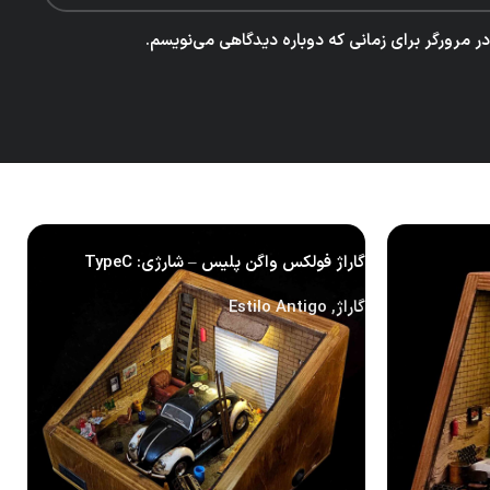
 مرورگر برای زمانی که دوباره دیدگاهی می‌نویسم.
گاراژ فولکس واگن پلیس – شارژی: TypeC
گ
گاراژ
,
Estilo Antigo
گ