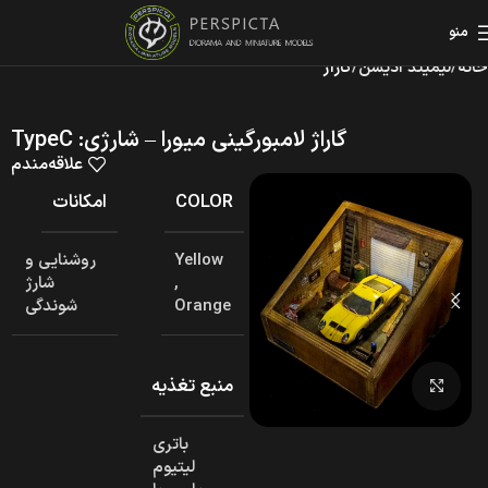
منو
خانه
لیمیتد ادیشن
گاراژ
گاراژ لامبورگینی میورا – شارژی: TypeC
علاقه‌مندم
COLOR
امکانات
Yellow
روشنایی و
,
شارژ
Orange
شوندگی
منبع تغذیه
برای بزرگنمایی کلیک کنید
باتری
لیتیوم