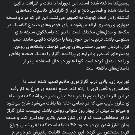
پرسپیکتا ساخته شده است. این دیوراما با دقت و ظرافت بالایی
ساخته شده و فضایی دنج و گرم از گاراژهای کلاسیک دهه‌های
گذشته را در ابعاد کوچک به تصویر می‌کشد. این اثر که در دو نسخه
دیواری و رومیزی ارائه می‌شود دارای خودروهای متنوع کلاسیک در
رنگ‌ها و مدل‌های مختلف است تا بتواند پاسخگوی سلیقه های
متنوعی باشد. ترکیب این خودروها با جزئیات دقیقی مانند جعبه
ابزار، نردبان چوبی، صندلی‌های چرمی کوچک، بشکه‌های روغن،
پوسترهای قدیمی و ابزارهای پراکنده، گاراژ را به یک صحنه واقعی
و زنده تبدیل کرده است گویا هنوز در حال استفاده و پر از
داستان‌های ناگفته است.
نور پردازی: بالای درب گاراژ نوری ملایم تعبیه شده است تا
فضاسازی واقعی تری را ارائه کند. منبع تغذیه ی چراغ به کار رفته
در این اثر باتری لیتیوم پلیمر 500 میلی آمپر می‌باشد که به وسیله
ی شارژر تایپ سی که در تمامی خانه ها یافت می‌شود شارژ می‌شود
و می‌تواند بیش از چهار روز متوالی روشن باشد. چیپست شارژ گاراژ
دارای محافظی ست که از اور شارژ شدن باتری جلوگیری کند و مدت
زمان شارژ شدن آن در حدود 45 دقیقه است که با آبی شدن چراغ
قرمز مشخص می گردد. این چیپست قابلیت پذیرش هر دو نوع