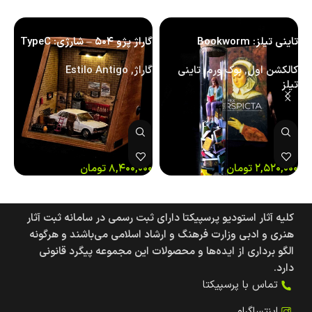
تاینی تیلز: Bookworm
گاراژ پژو ۵۰۴ – شارژی: TypeC
گا
شار
کالکشن اول
,
بوک ورم
,
تاینی
گاراژ
,
Estilo Antigo
تیلز
گا
۲,۵۲۰,۰۰۰
تومان
۸,۴۰۰,۰۰۰
تومان
۰۰
کلیه آثار استودیو پرسپیکتا دارای ثبت رسمی در سامانه ثبت آثار
هنری و ادبی وزارت فرهنگ و ارشاد اسلامی می‌باشند و هرگونه
الگو برداری از ایده‌ها و محصولات این مجموعه پیگرد قانونی
دارد.
تماس با پرسپیکتا
اینتساگرام