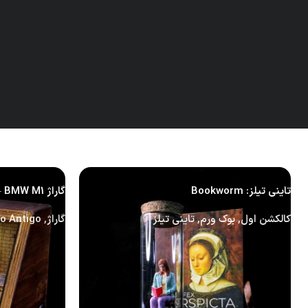
Related products
تاینی تیلز: Bookworm
گاراژ BMW M1 – شارژی: TypeC
کالکشن اول
,
بوک ورم
,
تاینی تیلز
گاراژ
,
lo Antigo