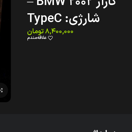
گاراژ BMW 2002 –
شارژی: TypeC
۸,۴۰۰,۰۰۰
تومان
علاقه‌مندم