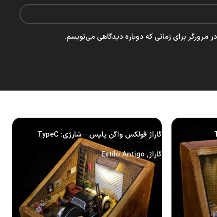
 مرورگر برای زمانی که دوباره دیدگاهی می‌نویسم.
گاراژ فولکس واگن پلیس – شارژی: TypeC
گ
گاراژ
,
Estilo Antigo
گ