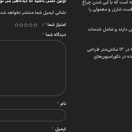
اولین کسی باشید که دیدگاهی می نویسد “گاراژ BMW 2002 
 کند و مدت زمان شارژ شدن آن در حدود 45 دقیقه است که با آبی شدن چراغ
ت شارژر و معمولی را
نشانی ایمیل شما منتشر نخواهد شد.
*
امتیاز شما
ض دارند و شامل خدمات
*
دیدگاه شما
این دیوراما با وزن تقریبی 700 گرم و ابعادی معادل 17.5 در 17.5 در 13 سانتی‌متر طراحی
ده در دکوراسیون‌های
*
نام
*
ایمیل