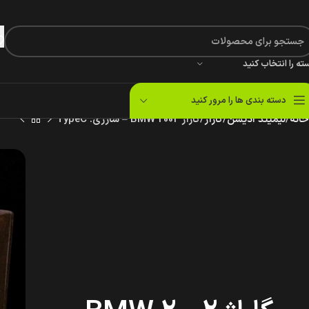
ته را انتخاب کنید
دسته بندی ها را مرور کنید
خانه
لیمیتد ادیشن
گاراژ
گاراژ BMW 2002 – شارژی: TypeC